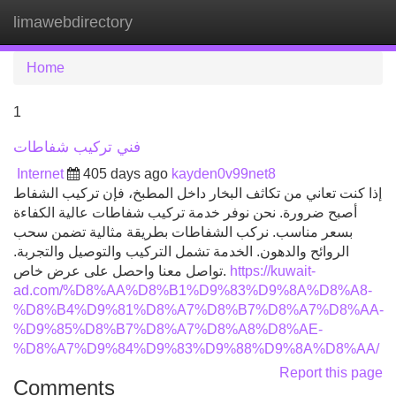
limawebdirectory
Tog
navi
Home
1
فني تركيب شفاطات
Internet
405 days ago
kayden0v99net8
إذا كنت تعاني من تكاثف البخار داخل المطبخ، فإن تركيب الشفاط
أصبح ضرورة. نحن نوفر خدمة تركيب شفاطات عالية الكفاءة
بسعر مناسب. نركب الشفاطات بطريقة مثالية تضمن سحب
الروائح والدهون. الخدمة تشمل التركيب والتوصيل والتجربة.
تواصل معنا واحصل على عرض خاص.
https://kuwait-
ad.com/%D8%AA%D8%B1%D9%83%D9%8A%D8%A8-
%D8%B4%D9%81%D8%A7%D8%B7%D8%A7%D8%AA-
%D9%85%D8%B7%D8%A7%D8%A8%D8%AE-
%D8%A7%D9%84%D9%83%D9%88%D9%8A%D8%AA/
Report this page
Comments