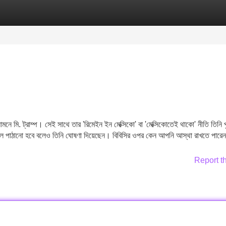
Categories
Register
Login
ে মি. ট্রাম্প। সেই সাথে তার 'রিমেইন ইন মেক্সিকো' বা 'মেক্সিকোতেই থাকো' নীতি তিনি প
বল পাঠানো হবে বলেও তিনি ঘোষণা দিয়েছেন। বিবিসির ওপর কেন আপনি আস্থা রাখতে পারে
Report t