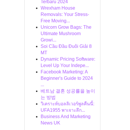
Terbaru 2024
Wrexham House
Removals: Your Stress-
Free Moving...
Unicorn Grow Bags: The
Ultimate Mushroom
Growi...
Soi Cầu Đầu Đuôi Giải 8
MT
Dynamic Pricing Software:
Level Up Your Indepe...
Facebook Marketing: A
Beginner's Guide to 2024
...
베트남 결혼 성공률을 높이
는 방법
วิเคราะห์บอลลิเวอร์พูลคืนนี้:
UFA1955 พาเจาะลึก...
Business And Marketing
News UK