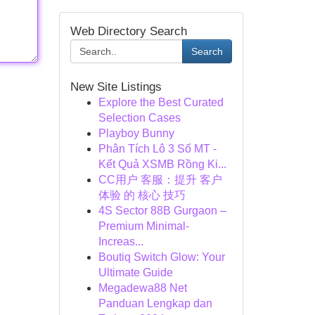
Web Directory Search
Search
New Site Listings
Explore the Best Curated
Selection Cases
Playboy Bunny
Phân Tích Lô 3 Số MT -
Kết Quả XSMB Rồng Ki...
CC用户 客服：提升 客户
体验 的 核心 技巧
4S Sector 88B Gurgaon –
Premium Minimal-
Increas...
Boutiq Switch Glow: Your
Ultimate Guide
Megadewa88 Net
Panduan Lengkap dan