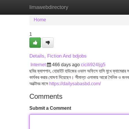
limawebdirectory
Home
New Site Listings
Add Site
Home
1
Details, Fiction And bdjobs
Internet
466 days ago
cicili924ljg5
ছবির ক্যাপশান, হোয়াইট হাউজের ওভাল অফিসে হাসি মুখে ক্যামেরার সামন
কার্যকর করার ঘোষণা দিয়েছেন। সীমান্ত এলাকায় আরো সৈনিক ও জন
অক্টোবর মাসে
https://dailysabasbd.com/
Comments
Submit a Comment