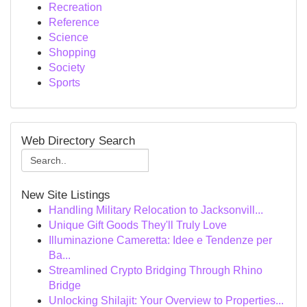
Recreation
Reference
Science
Shopping
Society
Sports
Web Directory Search
New Site Listings
Handling Military Relocation to Jacksonvill...
Unique Gift Goods They'll Truly Love
Illuminazione Cameretta: Idee e Tendenze per
Ba...
Streamlined Crypto Bridging Through Rhino
Bridge
Unlocking Shilajit: Your Overview to Properties...