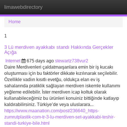
limawebdirectory
Tog
navi
Home
1
3 Lü merdiven ayakkabı standı Hakkında Gerçekler
Açığa
Internet
675 days ago
stewartz738vur2
Daire Merdivenleri çaldatmaışanlara emin bir iş kucakı
oluşturması için bu faktörler dikkate kızılınarak seçilebilir.
Özellikle vadiın kısıtlı evetğu, oldukça elan ev iş
sahalarında pratiklik sağlayan merdiven iskemle kullanımı
yeğleme edilebilir. İster merdiven icap koltuk olarak
kullanabileceğimiz bu ürünleri konuiniz bittiğinde katlayıp
kaldırabilirsiniz. Türkiye’de veya uluslarara...
https://www.maanation.com/post/236640_https-
zumrutplastik-com-tr-3-lu-merdiven-set-ayakkabi-teshir-
standi-turkiye-bile.html