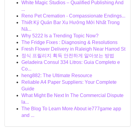
White Magic Studios – Qualified Publishing And
...
Reno Pet Cremation - Compassionate Endings...
Thiết Ký Quán Bar Xu Hướng Mới Nhất Trong
Nă...
Why 5222 Is a Trending Topic Now?
The Fridge Fixes : Diagnosing & Resolutions
Fresh Flower Delivery in Raleigh Near Harrod St
정식 프릴리지 획득 안전하게 알아보는 방법
Geladeira Consul 334 Litros: Guia Completo e
Co...
heng882: The Ultimate Resource
Reliable A4 Paper Suppliers: Your Complete
Guide
What Might Be Next In The Commercial Dispute
la...
The Blog To Learn More About ie777game app
and ...