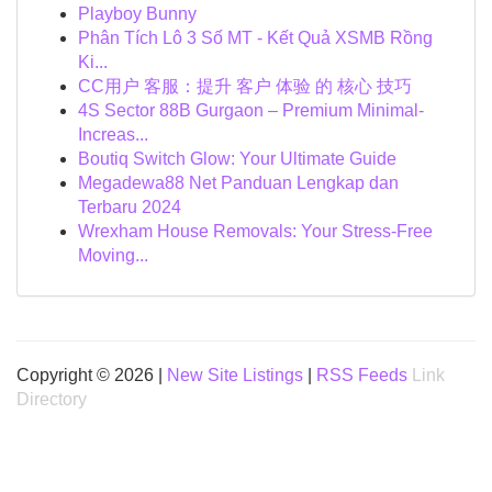
Playboy Bunny
Phân Tích Lô 3 Số MT - Kết Quả XSMB Rồng
Ki...
CC用户 客服：提升 客户 体验 的 核心 技巧
4S Sector 88B Gurgaon – Premium Minimal-
Increas...
Boutiq Switch Glow: Your Ultimate Guide
Megadewa88 Net Panduan Lengkap dan
Terbaru 2024
Wrexham House Removals: Your Stress-Free
Moving...
Copyright © 2026 |
New Site Listings
|
RSS Feeds
Link
Directory