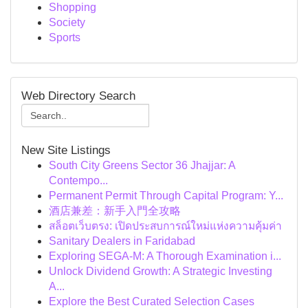
Shopping
Society
Sports
Web Directory Search
New Site Listings
South City Greens Sector 36 Jhajjar: A
Contempo...
Permanent Permit Through Capital Program: Y...
酒店兼差：新手入門全攻略
สล็อตเว็บตรง: เปิดประสบการณ์ใหม่แห่งความคุ้มค่า
Sanitary Dealers in Faridabad
Exploring SEGA-M: A Thorough Examination i...
Unlock Dividend Growth: A Strategic Investing
A...
Explore the Best Curated Selection Cases