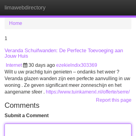
limawebdirectory
Tog
navi
Home
1
Veranda Schuifwanden: De Perfecte Toevoeging aan
Jouw Huis
Internet
30 days ago
ezekielndix303369
Wilt u uw prachtig tuin genieten – ondanks het weer ?
Veranda glazen wanden zijn een perfecte aanvulling in uw
woning . Ze geven significant meer zonneschijn en het
aangename sfeer .
https://www.tuinkamerxl.nl/offerte/serre/
Report this page
Comments
Submit a Comment