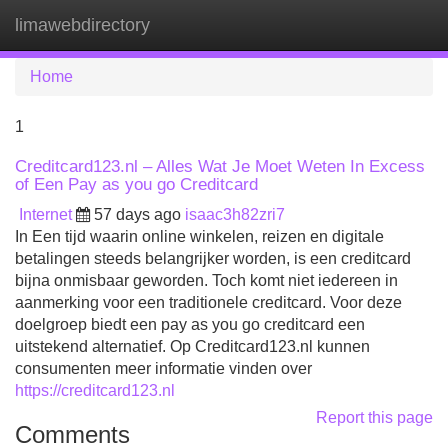
limawebdirectory
Tog
navi
Home
1
Creditcard123.nl – Alles Wat Je Moet Weten In Excess
of Een Pay as you go Creditcard
Internet
57 days ago
isaac3h82zri7
In Een tijd waarin online winkelen, reizen en digitale
betalingen steeds belangrijker worden, is een creditcard
bijna onmisbaar geworden. Toch komt niet iedereen in
aanmerking voor een traditionele creditcard. Voor deze
doelgroep biedt een pay as you go creditcard een
uitstekend alternatief. Op Creditcard123.nl kunnen
consumenten meer informatie vinden over
https://creditcard123.nl
Report this page
Comments