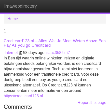
limawebdirectory
Tog
navi
Home
1
Creditcard123.nl – Alles Wat Je Moet Weten Above Een
Pay As you go Creditcard
Internet
58 days ago
isaac3h82zri7
In Een tijd waarin online winkelen, reizen en digitale
betalingen steeds belangrijker worden, is een creditcard
bijna onmisbaar geworden. Toch komt niet iedereen in
aanmerking voor een traditionele creditcard. Voor deze
doelgroep biedt een pay as you go creditcard een
uitstekend alternatief. Op Creditcard123.nl kunnen
consumenten meer informatie vinden around
https://creditcard123.nl
Report this page
Comments