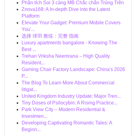
Phân tích Soi 3 càng MB Chắc chắn Trúng Trên
Znova168: A In-depth Dive into the Latest
Platform
Elevate Your Gadget: Premium Mobile Covers
You'...
选择 球羽 教练：完整 指南
Luxury apartments bangalore - Knowing The
Best ...
Trehan Vriksha Neemrana – High Quality
Resident...
Gaming Chair Factory Landscape: China's 2026
P...
The Blog To Learn More About Commercial
litigat...
United Kingdom Industry Update: Major Tren...
Tiny Doses of Psilocybin: A Rising Practice...
Park View City – Modern Residential &
Investmen...
Developing Captivating Romantic Tales: A
Beginn...