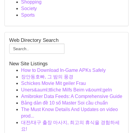
Shopping
Society
Sports
Web Directory Search
New Site Listings
How to Download In-Game APKs Safely
장안동호빠, 그 밤의 풍경
Schickes Movie Mit geiler Frau
Uners&auml;ttliche Milfs Beim v&ouml;geln
Amibroker Data Feeds: A Comprehensive Guide
Bảng dàn đề 10 số Master Soi cầu chuẩn
The Must Know Details And Updates on video
prod...
대전/대구 출장 마사지, 최고의 휴식을 경험하세
요!