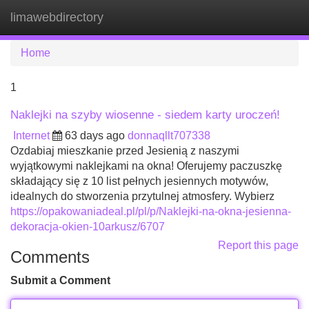
limawebdirectory
Tog
navi
Home
1
Naklejki na szyby wiosenne - siedem karty uroczeń!
Internet
63 days ago
donnaqllt707338
Ozdabiaj mieszkanie przed Jesienią z naszymi
wyjątkowymi naklejkami na okna! Oferujemy paczuszkę
składający się z 10 list pełnych jesiennych motywów,
idealnych do stworzenia przytulnej atmosfery. Wybierz
https://opakowaniadeal.pl/pl/p/Naklejki-na-okna-jesienna-
dekoracja-okien-10arkusz/6707
Report this page
Comments
Submit a Comment